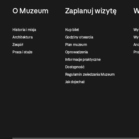
O Muzeum
Zaplanuj wizytę
W
Historia i misja
Kup bilet
Wy
Architektura
Godziny otwarcia
Wys
Zespół
Plan muzeum
Ar
Praca i staże
Oprowadzenia
Pro
Informacje praktyczne
Dostępność
Regulamin zwiedzania Muzeum
Jak dojechać