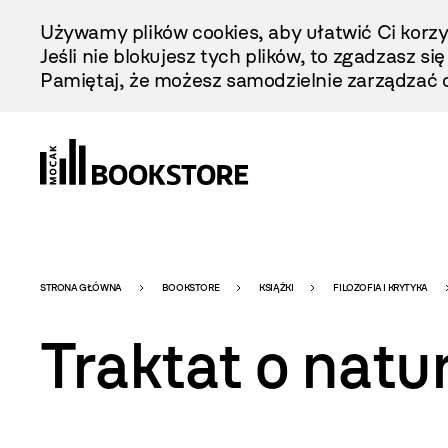
Przejdź
Używamy plików cookies, aby ułatwić Ci korzy
Do
Jeśli nie blokujesz tych plików, to zgadzasz si
Treści
Pamiętaj, że możesz samodzielnie zarządzać c
Bookstore
STRONA GŁÓWNA
BOOKSTORE
KSIĄŻKI
FILOZOFIA I KRYTYKA
Traktat o natur
-