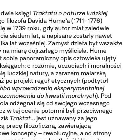
 dwie księgi
Traktatu o naturze ludzkiej
o filozofa Davida Hume’a (1711–1776)
ię w 1739 roku, gdy autor miał zaledwie
cia siedem lat, a napisane zostały nawet
ilka lat wcześniej. Zamysł dzieła był wszakże
y na miarę dojrzałego myśliciela. Hume
ł sobie panoramiczny opis człowieka ujęty
księgach: o rozumie, uczuciach i moralności
ię ludzkiej natury, a zarazem malarską
ż po projekt reguł etycznych (podtytuł
óba wprowadzenia eksperymentalnej
ozumowania do kwestii moralnych
). Pod
ycia odżegnał się od swojego wczesnego
ecz w tej ocenie potomni byli przeciwnego
dziś
Traktat
… jest uznawany za jego
ą pracę filozoficzną, zawierającą
we koncepty – rewolucyjne, a od strony