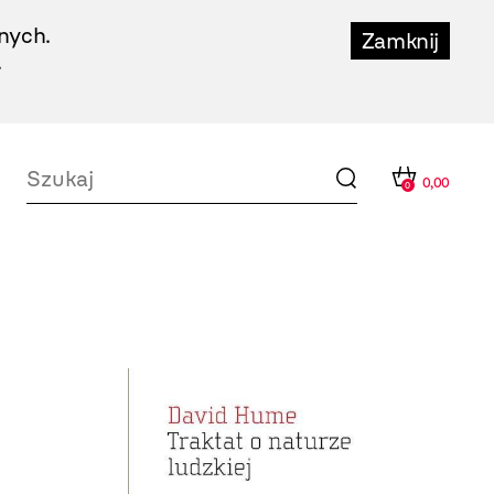
nych.
Zamknij
.
0,00
0