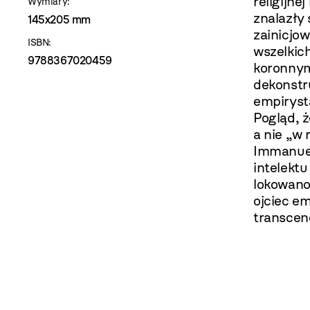
religijne
Wymiary:
znalazły 
145x205 mm
zainicjow
ISBN:
wszelkic
9788367020459
koronnym
dekonstr
empiryst
Pogląd, ż
a nie „w 
Immanuel
intelekt
lokowano
ojciec em
transcen