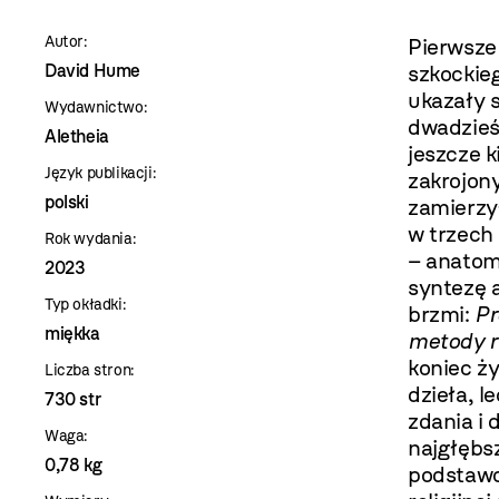
szablon
Autor:
Pierwsze
szczegóły
David Hume
szkockieg
ukazały s
Wydawnictwo:
dwadzieś
Aletheia
jeszcze k
Język publikacji:
zakrojon
polski
zamierzy
w trzech 
Rok wydania:
– anatom
2023
syntezę a
Typ okładki:
brzmi:
Pr
miękka
metody r
koniec ż
Liczba stron:
dzieła, l
730 str
zdania i 
Waga:
najgłębsz
0,78 kg
podstawo