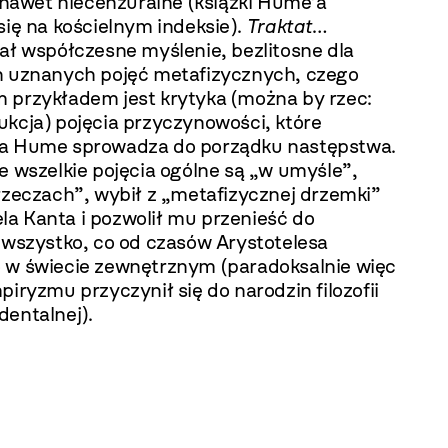
j nawet niecenzuralne (książki Hume’a
się na kościelnym indeksie).
Traktat
…
ał współczesne myślenie, bezlitosne dla
h uznanych pojęć metafizycznych, czego
 przykładem jest krytyka (można by rzec:
ukcja) pojęcia przyczynowości, które
a Hume sprowadza do porządku następstwa.
e wszelkie pojęcia ogólne są „w umyśle”,
rzeczach”, wybił z „metafizycznej drzemki”
a Kanta i pozwolił mu przenieść do
u wszystko, co od czasów Arystotelesa
 w świecie zewnętrznym (paradoksalnie więc
piryzmu przyczynił się do narodzin filozofii
dentalnej).