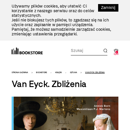
Przejdź
Używamy plików cookies, aby ułatwić Ci
Do
Zamknij
korzystanie z naszego serwisu oraz do celów
Treści
statystycznych.
Jeśli nie blokujesz tych plików, to zgadzasz się na ich
użycie oraz zapisanie w pamięci urządzenia.
Pamiętaj, że możesz samodzielnie zarządzać cookies,
zmieniając ustawienia przeglądarki.
0
0,00
Bookstore
STRONA GŁÓWNA
BOOKSTORE
KSIĄŻKI
SZTUKA
VAN EYCK. ZBLIŻENIA
-
Van Eyck. Zbliżenia
szablon
szczegóły