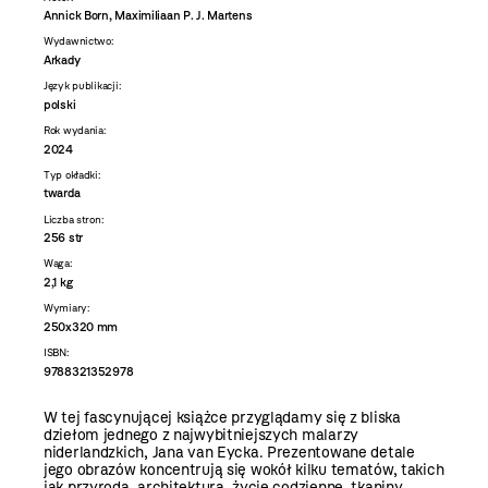
Annick Born, Maximiliaan P. J. Martens
Wydawnictwo:
Arkady
Język publikacji:
polski
Rok wydania:
2024
Typ okładki:
twarda
Liczba stron:
256 str
Waga:
2,1 kg
Wymiary:
250x320 mm
ISBN:
9788321352978
W tej fascynującej książce przyglądamy się z bliska
dziełom jednego z najwybitniejszych malarzy
niderlandzkich, Jana van Eycka. Prezentowane detale
jego obrazów koncentrują się wokół kilku tematów, takich
jak przyroda, architektura, życie codzienne, tkaniny,