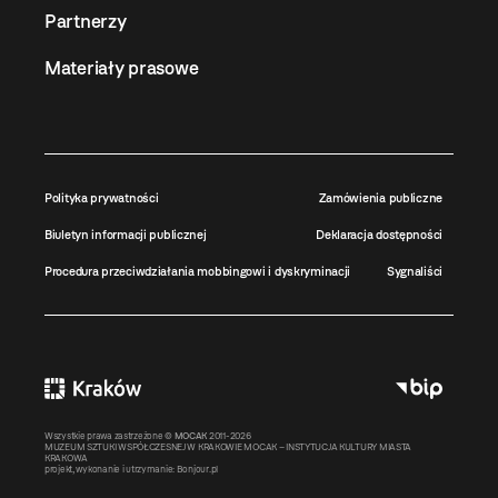
Partnerzy
Materiały prasowe
Polityka prywatności
Zamówienia publiczne
Biuletyn informacji publicznej
Deklaracja dostępności
Procedura przeciwdziałania mobbingowi i dyskryminacji
Sygnaliści
Wszystkie prawa zastrzeżone ©
MOCAK
2011-2026
MUZEUM SZTUKI WSPÓŁCZESNEJ W KRAKOWIE MOCAK – INSTYTUCJA KULTURY MIASTA
KRAKOWA
projekt, wykonanie i utrzymanie:
Bonjour.pl