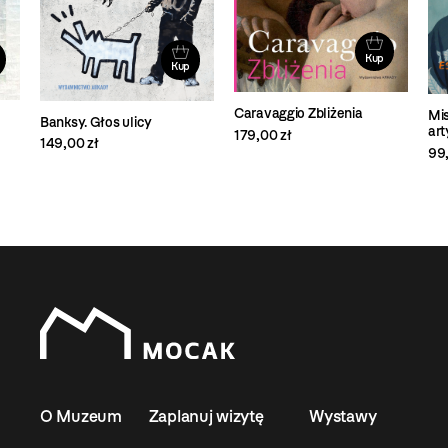
Kup
Kup
Caravaggio Zbliżenia
Mis
Banksy. Głos ulicy
art
179,00 zł
149,00 zł
99,
O Muzeum
Zaplanuj wizytę
Wystawy