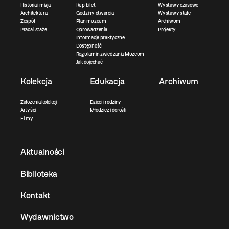
Historia i misja
Kup bilet
Wystawy czasowe
Architektura
Godziny otwarcia
Wystawy stałe
Zespół
Plan muzeum
Archiwum
Praca i staże
Oprowadzenia
Projekty
Informacje praktyczne
Dostępność
Regulamin zwiedzania Muzeum
Jak dojechać
Kolekcja
Edukacja
Archiwum
Założenia kolekcji
Dzieci i rodziny
Artyści
Młodzież i dorośli
Filmy
Aktualności
Biblioteka
Kontakt
Wydawnictwo