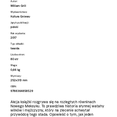
Autor:
William Grill
Wydawnictwo:
Kultura Gniewu
Język publikacji:
polski
Rok wydania:
2017
Typ okładki:
twarda
Liczba stron:
80 str
Waga:
0,66 kg
Wymiary:
252x313 mm
ISBN:
9788364858529
Akcja książki rozgrywa się na rozległych równinach
Nowego Meksyku. To prawdziwa historia słynnej watahy
wilków i mężczyzny, który na zlecenie schwytał
przywódcę tego stada. Opowieść o tym, jak jeden