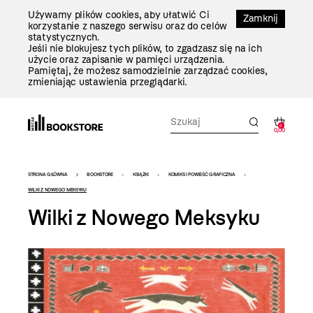
Przejdź
Używamy plików cookies, aby ułatwić Ci
Do
Zamknij
korzystanie z naszego serwisu oraz do celów
Treści
statystycznych.
Jeśli nie blokujesz tych plików, to zgadzasz się na ich
użycie oraz zapisanie w pamięci urządzenia.
Pamiętaj, że możesz samodzielnie zarządzać cookies,
zmieniając ustawienia przeglądarki.
0
0,00
Bookstore
STRONA GŁÓWNA
BOOKSTORE
KSIĄŻKI
KOMIKS I POWIEŚĆ GRAFICZNA
-
WILKI Z NOWEGO MEKSYKU
Wilki z Nowego Meksyku
szablon
szczegóły