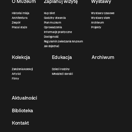
O Muzeum
Zaplanuj wizytę
Wystawy
Historia i misja
Kup bilet
Wystawy czasowe
Architektura
Godziny otwarcia
Wystawy stałe
Zespół
Plan muzeum
Archiwum
Praca i staże
Oprowadzenia
Projekty
Informacje praktyczne
Dostępność
Regulamin zwiedzania Muzeum
Jak dojechać
Kolekcja
Edukacja
Archiwum
Założenia kolekcji
Dzieci i rodziny
Artyści
Młodzież i dorośli
Filmy
Aktualności
Biblioteka
Kontakt