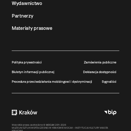
Wydawnictwo
Partnerzy
Materiały prasowe
Polityka prywatności
Zamówienia publiczne
Biuletyn informacji publicznej
Deklaracja dostępności
Procedura przeciwdziałania mobbingowi i dyskryminacji
Sygnaliści
Wszystkie prawa zastrzeżone ©
MOCAK
2011-2026
MUZEUM SZTUKI WSPÓŁCZESNEJ W KRAKOWIE MOCAK – INSTYTUCJA KULTURY MIASTA
KRAKOWA