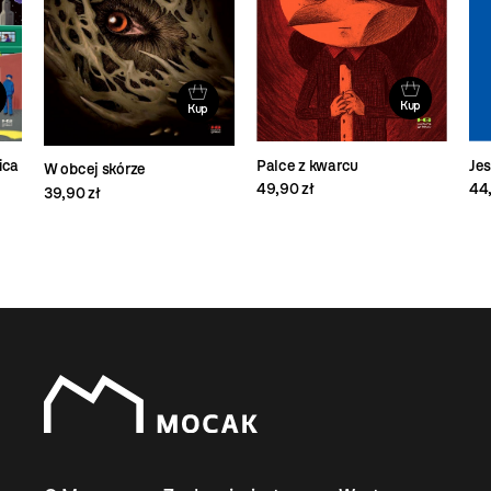
Kup
Kup
ica
Palce z kwarcu
Je
W obcej skórze
49,90 zł
44,
39,90 zł