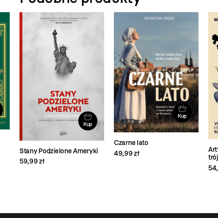
Kup
Kup
Czarne lato
Art
Stany Podzielone Ameryki
49,99 zł
tró
59,99 zł
54,