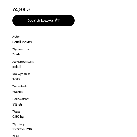
74,99 zł
Dodaj do koszyka
Autor:
Serhii Plokhy
Wydawnictwo:
Znak
Język publikacji:
polski
Rok wydania:
2022
Typ okładki:
twarda
Liczba stron:
512 str
Waga:
0,80 kg
Wymiary:
158x225 mm
ISBN: