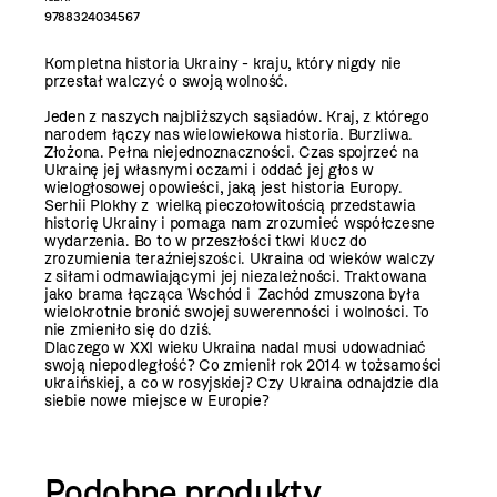
9788324034567
Kompletna historia Ukrainy - kraju, który nigdy nie
przestał walczyć o swoją wolność.
Jeden z naszych najbliższych sąsiadów. Kraj, z którego
narodem łączy nas wielowiekowa historia. Burzliwa.
Złożona. Pełna niejednoznaczności. Czas spojrzeć na
Ukrainę jej własnymi oczami i oddać jej głos w
wielogłosowej opowieści, jaką jest historia Europy.
Serhii Plokhy z wielką pieczołowitością przedstawia
historię Ukrainy i pomaga nam zrozumieć współczesne
wydarzenia. Bo to w przeszłości tkwi klucz do
zrozumienia teraźniejszości. Ukraina od wieków walczy
z siłami odmawiającymi jej niezależności. Traktowana
jako brama łącząca Wschód i Zachód zmuszona była
wielokrotnie bronić swojej suwerenności i wolności. To
nie zmieniło się do dziś.
Dlaczego w XXI wieku Ukraina nadal musi udowadniać
swoją niepodległość? Co zmienił rok 2014 w tożsamości
ukraińskiej, a co w rosyjskiej? Czy Ukraina odnajdzie dla
siebie nowe miejsce w Europie?
Podobne produkty