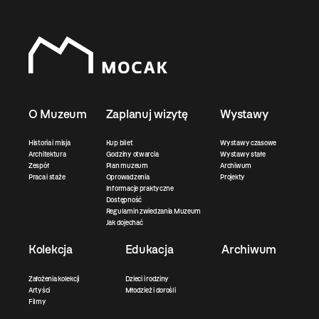
O Muzeum
Zaplanuj wizytę
Wystawy
Historia i misja
Kup bilet
Wystawy czasowe
Architektura
Godziny otwarcia
Wystawy stałe
Zespół
Plan muzeum
Archiwum
Praca i staże
Oprowadzenia
Projekty
Informacje praktyczne
Dostępność
Regulamin zwiedzania Muzeum
Jak dojechać
Kolekcja
Edukacja
Archiwum
Założenia kolekcji
Dzieci i rodziny
Artyści
Młodzież i dorośli
Filmy