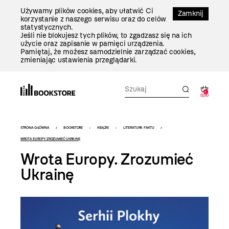
Przejdź
Używamy plików cookies, aby ułatwić Ci
Do
Zamknij
korzystanie z naszego serwisu oraz do celów
Treści
statystycznych.
Jeśli nie blokujesz tych plików, to zgadzasz się na ich
użycie oraz zapisanie w pamięci urządzenia.
Pamiętaj, że możesz samodzielnie zarządzać cookies,
zmieniając ustawienia przeglądarki.
0
0,00
Bookstore
STRONA GŁÓWNA
BOOKSTORE
KSIĄŻKI
LITERATURA FAKTU
-
WROTA EUROPY. ZROZUMIEĆ UKRAINĘ
Wrota Europy. Zrozumieć
szablon
Ukrainę
szczegóły