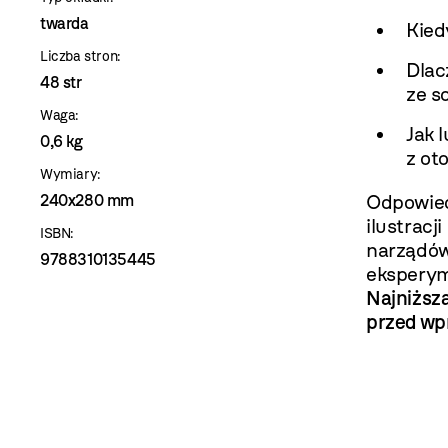
twarda
Kied
Liczba stron:
Dlac
48 str
ze s
Waga:
Jak 
0,6 kg
z oto
Wymiary:
Odpowied
240x280 mm
ilustracj
ISBN:
narządów
9788310135445
eksperyme
Najniższa
przed wp