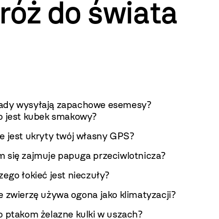
dróż do świata
ady wysyłają zapachowe esemesy?
o jest kubek smakowy?
e jest ukryty twój własny GPS?
 się zajmuje papuga przeciwlotnicza?
zego łokieć jest nieczuły?
e zwierzę używa ogona jako klimatyzacji?
o ptakom żelazne kulki w uszach?