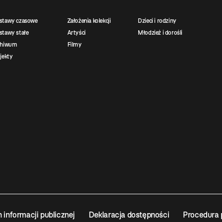
stawy czasowe
Założenia kolekcji
Dzieci i rodziny
tawy stałe
Artyści
Młodzież i dorośli
chiwum
Filmy
jekty
n informacji publicznej
Deklaracja dostępności
Procedura 