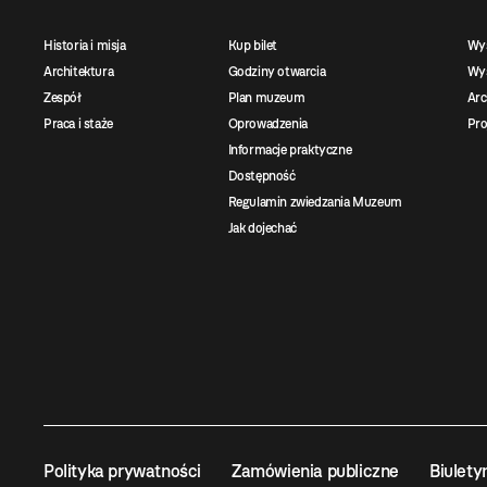
Historia i misja
Kup bilet
Wy
Architektura
Godziny otwarcia
Wys
Zespół
Plan muzeum
Ar
Praca i staże
Oprowadzenia
Pro
Informacje praktyczne
Dostępność
Regulamin zwiedzania Muzeum
Jak dojechać
Polityka prywatności
Zamówienia publiczne
Biulety