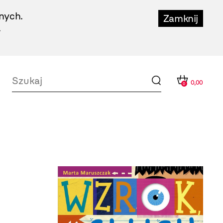
nych.
Zamknij
.
0,00
0