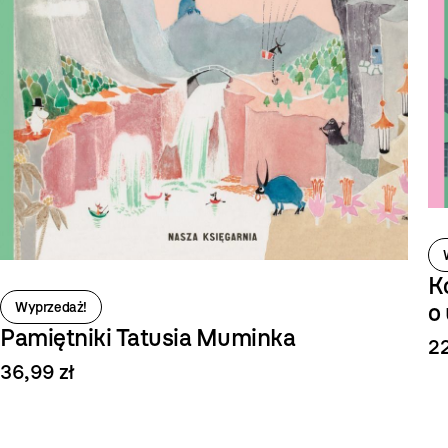
Ko
o
Wyprzedaż!
Pamiętniki Tatusia Muminka
22
36,99 zł