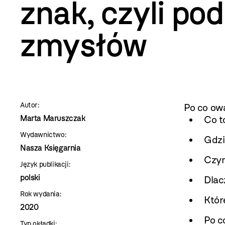
szablon
znak, czyli po
szczegóły
zmysłów
Autor:
Po co ow
Marta Maruszczak
Co t
Wydawnictwo:
Gdzi
Nasza Księgarnia
Czym
Język publikacji:
polski
Dlac
Rok wydania:
Któr
2020
Po c
Typ okładki: