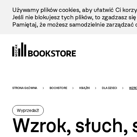
Przejdź
Używamy plików cookies, aby ułatwić Ci korzy
Do
Jeśli nie blokujesz tych plików, to zgadzasz si
Treści
Pamiętaj, że możesz samodzielnie zarządzać c
Bookstore
STRONA GŁÓWNA
BOOKSTORE
KSIĄŻKI
DLA DZIECI
WZRO
-
Wyprzedaż!
Wzrok, słuch,