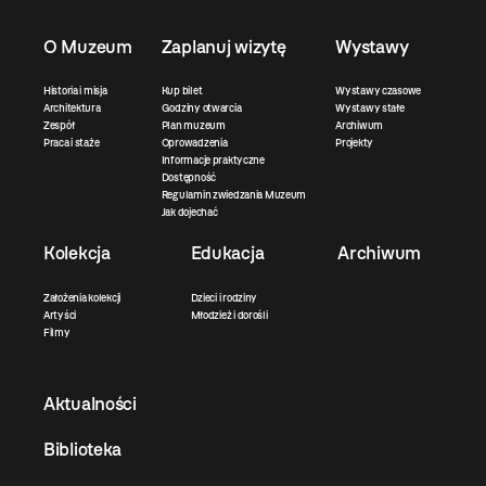
O Muzeum
Zaplanuj wizytę
Wystawy
Historia i misja
Kup bilet
Wystawy czasowe
Architektura
Godziny otwarcia
Wystawy stałe
Zespół
Plan muzeum
Archiwum
Praca i staże
Oprowadzenia
Projekty
Informacje praktyczne
Dostępność
Regulamin zwiedzania Muzeum
Jak dojechać
Kolekcja
Edukacja
Archiwum
Założenia kolekcji
Dzieci i rodziny
Artyści
Młodzież i dorośli
Filmy
Aktualności
Biblioteka