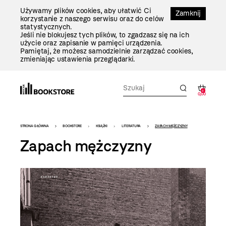
Przejdź
Używamy plików cookies, aby ułatwić Ci
Do
Zamknij
korzystanie z naszego serwisu oraz do celów
Treści
statystycznych.
Jeśli nie blokujesz tych plików, to zgadzasz się na ich
użycie oraz zapisanie w pamięci urządzenia.
Pamiętaj, że możesz samodzielnie zarządzać cookies,
zmieniając ustawienia przeglądarki.
0
0,00
Bookstore
STRONA GŁÓWNA
BOOKSTORE
KSIĄŻKI
LITERATURA
ZAPACH MĘŻCZYZNY
-
Zapach mężczyzny
szablon
szczegóły