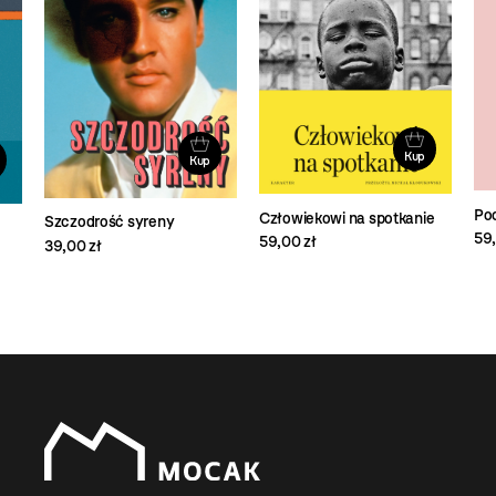
Kup
Kup
Po
Człowiekowi na spotkanie
Szczodrość syreny
59,
59,00 zł
39,00 zł