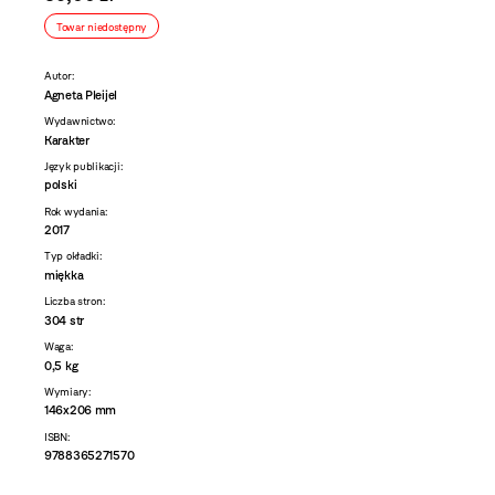
Towar niedostępny
Autor:
Agneta Pleijel
Wydawnictwo:
Karakter
Język publikacji:
polski
Rok wydania:
2017
Typ okładki:
miękka
Liczba stron:
304 str
Waga:
0,5 kg
Wymiary:
146x206 mm
ISBN:
9788365271570