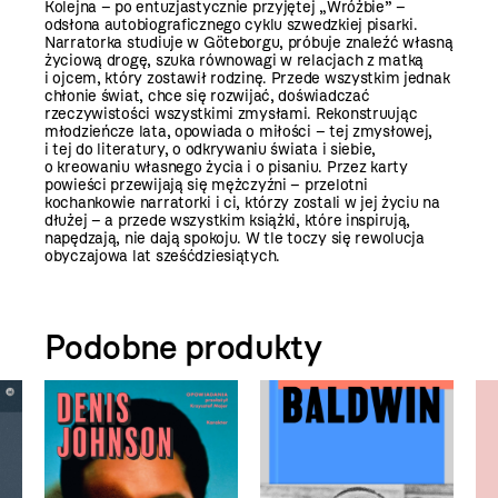
Kolejna – po entuzjastycznie przyjętej „Wróżbie” –
odsłona autobiograficznego cyklu szwedzkiej pisarki.
Narratorka studiuje w Göteborgu, próbuje znaleźć własną
życiową drogę, szuka równowagi w relacjach z matką
i ojcem, który zostawił rodzinę.
Przede wszystkim jednak
chłonie świat, chce się rozwijać, doświadczać
rzeczywistości wszystkimi zmysłami.
Rekonstruując
młodzieńcze lata, opowiada o miłości – tej zmysłowej,
i tej do literatury, o odkrywaniu świata i siebie,
o kreowaniu własnego życia i o pisaniu. Przez karty
powieści przewijają się mężczyźni – przelotni
kochankowie narratorki i ci, którzy zostali w jej życiu na
dłużej – a przede wszystkim książki, które inspirują,
napędzają, nie dają spokoju. W tle toczy się rewolucja
obyczajowa lat sześćdziesiątych.
Podobne produkty