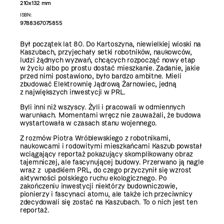
210x132 mm
ISBN:
9788367075855
Był początek lat 80. Do Kartoszyna, niewielkiej wioski na
Kaszubach, przyjechały setki robotników, naukowców,
ludzi żądnych wyzwań, chcących rozpocząć nowy etap
w życiu albo po prostu dostać mieszkanie. Zadanie, jakie
przed nimi postawiono, było bardzo ambitne. Mieli
zbudować Elektrownię Jądrową Żarnowiec, jedną
z największych inwestycji w PRL.
Byli inni niż wszyscy. Żyli i pracowali w odmiennych
warunkach. Momentami wręcz nie zauważali, że budowa
wystartowała w czasach stanu wojennego.
Z rozmów Piotra Wróblewskiego z robotnikami,
naukowcami i rodowitymi mieszkańcami Kaszub powstał
wciągający reportaż pokazujący skomplikowany obraz
tajemniczej, ale fascynującej budowy. Przerwano ją nagle
wraz z upadkiem PRL, do czego przyczynił się wzrost
aktywności polskiego ruchu ekologicznego. Po
zakończeniu inwestycji niektórzy budowniczowie,
pionierzy i fascynaci atomu, ale także ich przeciwnicy
zdecydowali się zostać na Kaszubach. To o nich jest ten
reportaż.