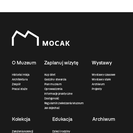
O Muzeum
Zaplanuj wizytę
Wystawy
Historia i misja
Kup bilet
Wystawy czasowe
Architektura
Godziny otwarcia
Wystawy stałe
Zespół
Plan muzeum
Archiwum
Praca i staże
Oprowadzenia
Projekty
Informacje praktyczne
Dostępność
Regulamin zwiedzania Muzeum
Jak dojechać
Kolekcja
Edukacja
Archiwum
Założenia kolekcji
Dzieci i rodziny