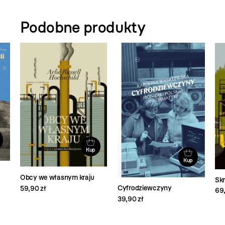
Podobne produkty
Kup
Kup
Obcy we własnym kraju
Sk
Cyfrodziewczyny
59,90 zł
69,
39,90 zł