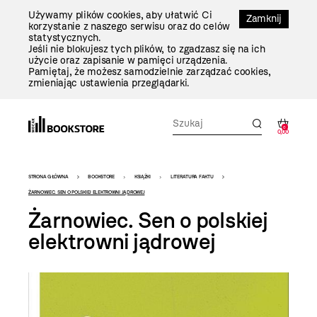
Przejdź
Używamy plików cookies, aby ułatwić Ci
Do
Zamknij
korzystanie z naszego serwisu oraz do celów
Treści
statystycznych.
Jeśli nie blokujesz tych plików, to zgadzasz się na ich
użycie oraz zapisanie w pamięci urządzenia.
Pamiętaj, że możesz samodzielnie zarządzać cookies,
zmieniając ustawienia przeglądarki.
0
0,00
Bookstore
STRONA GŁÓWNA
BOOKSTORE
KSIĄŻKI
LITERATURA FAKTU
-
ŻARNOWIEC. SEN O POLSKIEJ ELEKTROWNI JĄDROWEJ
Żarnowiec. Sen o polskiej
szablon
elektrowni jądrowej
szczegóły