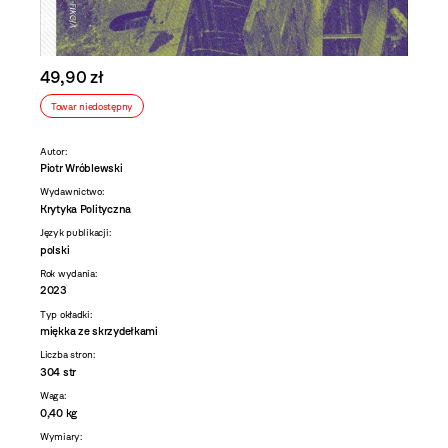
49,90 zł
Towar niedostępny
Autor:
Piotr Wróblewski
Wydawnictwo:
Krytyka Polityczna
Język publikacji:
polski
Rok wydania:
2023
Typ okładki:
miękka ze skrzydełkami
Liczba stron:
304 str
Waga:
0,40 kg
Wymiary: