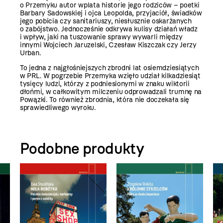
o Przemyku autor wplata historie jego rodziców – poetki
Barbary Sadowskiej i ojca Leopolda, przyjaciół, świadków
jego pobicia czy sanitariuszy, niesłusznie oskarżanych
o zabójstwo. Jednocześnie odkrywa kulisy działań władz
i wpływ, jaki na tuszowanie sprawy wywarli między
innymi Wojciech Jaruzelski, Czesław Kiszczak czy Jerzy
Urban.
To jedna z najgłośniejszych zbrodni lat osiemdziesiątych
w PRL. W pogrzebie Przemyka wzięło udział kilkadziesiąt
tysięcy ludzi, którzy z podniesionymi w znaku wiktorii
dłońmi, w całkowitym milczeniu odprowadzali trumnę na
Powązki. To również zbrodnia, która nie doczekała się
sprawiedliwego wyroku.
Podobne produkty