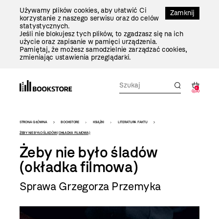
Przejdź
Używamy plików cookies, aby ułatwić Ci
Do
Zamknij
korzystanie z naszego serwisu oraz do celów
Treści
statystycznych.
Jeśli nie blokujesz tych plików, to zgadzasz się na ich
użycie oraz zapisanie w pamięci urządzenia.
Pamiętaj, że możesz samodzielnie zarządzać cookies,
zmieniając ustawienia przeglądarki.
0
0,00
Bookstore
STRONA GŁÓWNA
BOOKSTORE
KSIĄŻKI
LITERATURA FAKTU
-
ŻEBY NIE BYŁO ŚLADÓW (OKŁADKA FILMOWA)
Żeby nie było śladów
szablon
(okładka filmowa)
szczegóły
Sprawa Grzegorza Przemyka