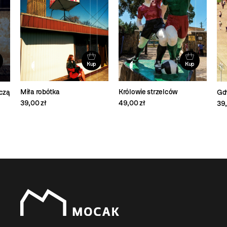
Kup
Kup
Królowie strzelców
Miła robótka
czą
Gd
49,00 zł
39,00 zł
39,