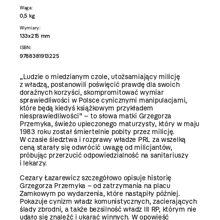
Waga:
0,5 kg
Wymiary:
133x215 mm
ISBN:
9788381913225
„Ludzie o miedzianym czole, utożsamiający milicję
z władzą, postanowili poświęcić prawdę dla swoich
doraźnych korzyści, skompromitować wymiar
sprawiedliwości w Polsce cynicznymi manipulacjami,
które będą kiedyś książkowym przykładem
niesprawiedliwości” – to słowa matki Grzegorza
Przemyka, świeżo upieczonego maturzysty, który w maju
1983 roku został śmiertelnie pobity przez milicję.
W czasie śledztwa i rozprawy władze PRL za wszelką
ceną starały się odwrócić uwagę od milicjantów,
próbując przerzucić odpowiedzialność na sanitariuszy
i lekarzy.
Cezary Łazarewicz szczegółowo opisuje historię
Grzegorza Przemyka – od zatrzymania na placu
Zamkowym po wydarzenia, które nastąpiły później.
Pokazuje cynizm władz komunistycznych, zacierających
ślady zbrodni, a także bezsilność władz III RP, którym nie
udało się znaleźć i ukarać winnych. W opowieść