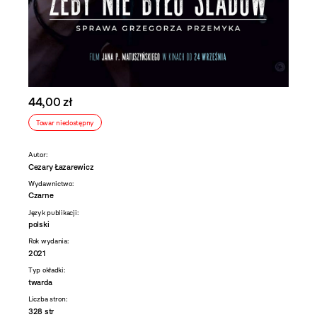
44,00 zł
Towar niedostępny
Autor:
Cezary Łazarewicz
Wydawnictwo:
Czarne
Język publikacji:
polski
Rok wydania:
2021
Typ okładki:
twarda
Liczba stron:
328 str