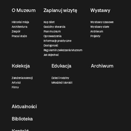
O Muzeum
Zaplanuj wizytę
Wystawy
Historia i misja
Kup bilet
Wystawy czasowe
Architektura
Godziny otwarcia
Wystawy stałe
Zespół
Plan muzeum
Archiwum
Praca i staże
Oprowadzenia
Projekty
Informacje praktyczne
Dostępność
Regulamin zwiedzania Muzeum
Jak dojechać
Kolekcja
Edukacja
Archiwum
Założenia kolekcji
Dzieci i rodziny
Artyści
Młodzież i dorośli
Filmy
Aktualności
Biblioteka