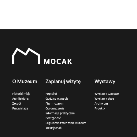
O Muzeum
Zaplanuj wizytę
Wystawy
Historia i misja
Kup bilet
Wystawy czasowe
Architektura
Godziny otwarcia
Wystawy stałe
Zespół
Plan muzeum
Archiwum
Praca i staże
Oprowadzenia
Projekty
Informacje praktyczne
Dostępność
Regulamin zwiedzania Muzeum
Jak dojechać