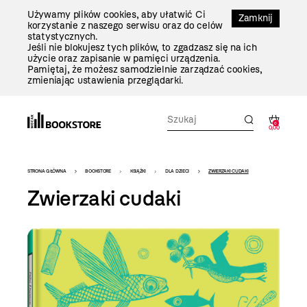
Przejdź
Używamy plików cookies, aby ułatwić Ci
Do
Zamknij
korzystanie z naszego serwisu oraz do celów
Treści
statystycznych.
Jeśli nie blokujesz tych plików, to zgadzasz się na ich
użycie oraz zapisanie w pamięci urządzenia.
Pamiętaj, że możesz samodzielnie zarządzać cookies,
zmieniając ustawienia przeglądarki.
0
0,00
Bookstore
STRONA GŁÓWNA
BOOKSTORE
KSIĄŻKI
DLA DZIECI
ZWIERZAKI CUDAKI
-
Zwierzaki cudaki
szablon
szczegóły