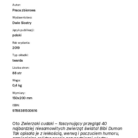
Autor:
Praca zbiorowa
Wydawnictwo:
Dwie Siostry
Język publikacji:
polski
Rok wydania:
2019
Typ okładki:
twarda
Liczba stron:
88 str
Waga:
0,4 kg
Wymiary:
150x200 mm
ISBN:
9788381500616
Oto
Zwierzaki cudaki
– fascynujący przegląd 40
najbardziej niesamowitych zwierząt świata! Bibi Dumon
Tak opisała je z lekkością, werwą i poczuciem humoru,