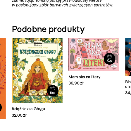
zamieniając solidną porcję przyrodniczej wiedzy
w pasjonujący zbiór barwnych zwierzęcych portretów.
Podobne produkty
Kup
Mam oko na litery
Bin
36,90 zł
ch
34,
Kup
Księżniczka Głogu
32,00 zł