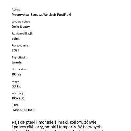
Autor:
Przemysław Barszcz, Wojciech Pawliński
Wydawnictwo:
Dwie Siostry
Język publikacji:
polski
Rok wydania:
2021
Typ okładki:
twarda
Liczba stron:
168 str
Waga:
0,7 kg
Wymiary:
180x250
ISBN:
9788381500319
Rajskie ptaki i morskie ślimaki, kolibry, żółwie
i pancerniki, orły, smoki i lamparty. W barwnych