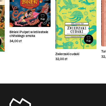
Kup
Biniek i Pulpet w królestwie
chińskiego smoka
34,00 zł
Kup
Tu
Zwierzaki cudaki
32,
32,00 zł