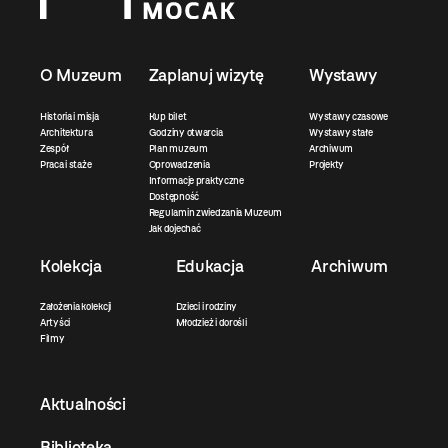
O Muzeum
Zaplanuj wizytę
Wystawy
Historia i misja
Kup bilet
Wystawy czasowe
Architektura
Godziny otwarcia
Wystawy stałe
Zespół
Plan muzeum
Archiwum
Praca i staże
Oprowadzenia
Projekty
Informacje praktyczne
Dostępność
Regulamin zwiedzania Muzeum
Jak dojechać
Kolekcja
Edukacja
Archiwum
Założenia kolekcji
Dzieci i rodziny
Artyści
Młodzież i dorośli
Filmy
Aktualności
Biblioteka