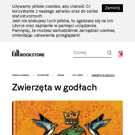
Przejdź
Używamy plików cookies, aby ułatwić Ci
Do
Zamknij
korzystanie z naszego serwisu oraz do celów
Treści
statystycznych.
Jeśli nie blokujesz tych plików, to zgadzasz się na ich
użycie oraz zapisanie w pamięci urządzenia.
Pamiętaj, że możesz samodzielnie zarządzać cookies,
zmieniając ustawienia przeglądarki.
0
0,00
Bookstore
STRONA GŁÓWNA
BOOKSTORE
KSIĄŻKI
DLA DZIECI
ZWIERZĘTA W GODŁACH
-
Zwierzęta w godłach
szablon
szczegóły