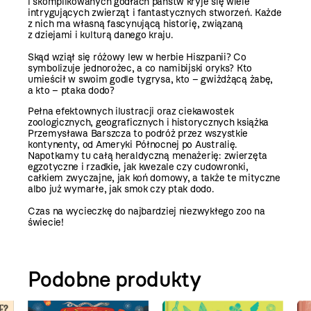
i skomplikowanych godłach państw kryje się wiele
intrygujących zwierząt i fantastycznych stworzeń. Każde
z nich ma własną fascynującą historię, związaną
z dziejami i kulturą danego kraju.
Skąd wziął się różowy lew w herbie Hiszpanii? Co
symbolizuje jednorożec, a co namibijski oryks? Kto
umieścił w swoim godle tygrysa, kto – gwiżdżącą żabę,
a kto – ptaka dodo?
Pełna efektownych ilustracji oraz ciekawostek
zoologicznych, geograficznych i historycznych książka
Przemysława Barszcza to podróż przez wszystkie
kontynenty, od Ameryki Północnej po Australię.
Napotkamy tu całą heraldyczną menażerię: zwierzęta
egzotyczne i rzadkie, jak kwezale czy cudowronki,
całkiem zwyczajne, jak koń domowy, a także te mityczne
albo już wymarłe, jak smok czy ptak dodo.
Czas na wycieczkę do najbardziej niezwykłego zoo na
świecie!
Podobne produkty