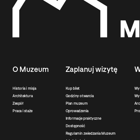
O Muzeum
Zaplanuj wizytę
W
Historia i misja
Kup bilet
Wy
Architektura
Godziny otwarcia
Wys
Zespół
Plan muzeum
Ar
Praca i staże
Oprowadzenia
Pro
Informacje praktyczne
Dostępność
Regulamin zwiedzania Muzeum