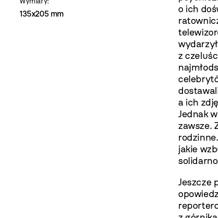
Wymiary:
o ich doś
135x205 mm
ratownic
telewizor
wydarzyło
z czeluśc
najmłodsz
celebryt
dostawal
a ich zdj
Jednak w
zawsze. 
rodzinne
jakie wzb
solidarno
Jeszcze p
opowiedz
reporter
z górnika