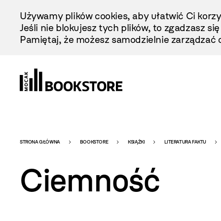
Przejdź
Używamy plików cookies, aby ułatwić Ci korzy
Do
Jeśli nie blokujesz tych plików, to zgadzasz si
Treści
Pamiętaj, że możesz samodzielnie zarządzać c
Bookstore
STRONA GŁÓWNA
BOOKSTORE
KSIĄŻKI
LITERATURA FAKTU
Ciemność
-