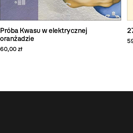
Próba Kwasu w elektrycznej
2
oranżadzie
59
60,00 zł