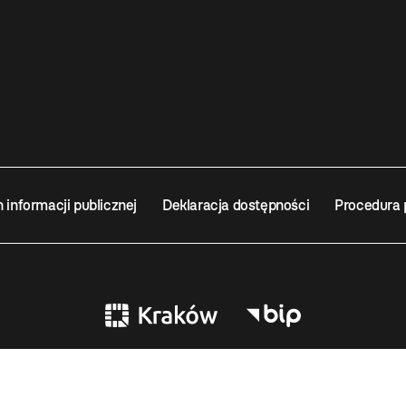
n informacji publicznej
Deklaracja dostępności
Procedura 
EUM SZTUKI WSPÓŁCZESNEJ W KRAKOWIE MOCAK – INSTYTUCJA KULTURY MIA