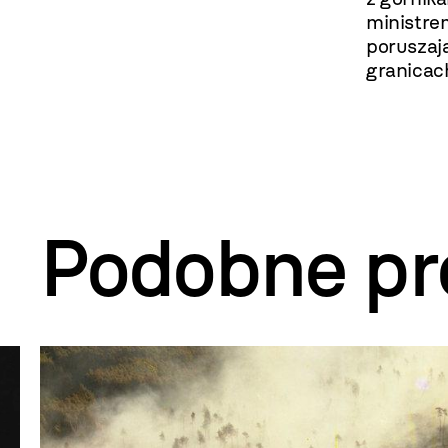
ministre
poruszają
granicach
Podobne pr