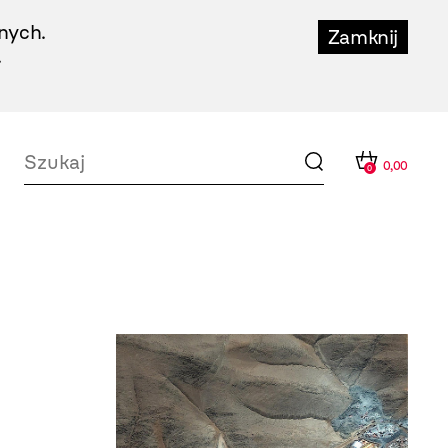
nych.
Zamknij
.
0,00
0