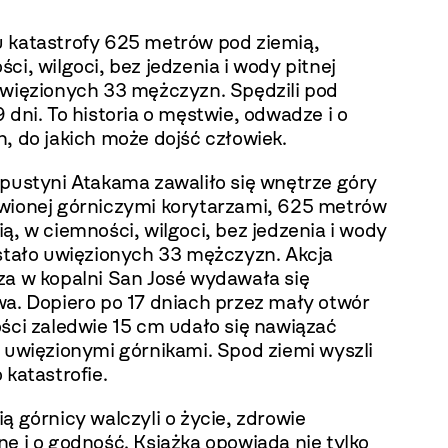
 katastrofy 625 metrów pod ziemią,
ci, wilgoci, bez jedzenia i wody pitnej
uwięzionych 33 mężczyzn. Spędzili pod
 dni. To historia o męstwie, odwadze i o
, do jakich może dojść człowiek.
 pustyni Atakama zawaliło się wnętrze góry
wionej górniczymi korytarzami, 625 metrów
ą, w ciemności, wilgoci, bez jedzenia i wody
ostało uwięzionych 33 mężczyzn. Akcja
za w kopalni San José wydawała się
wa. Dopiero po 17 dniach przez mały otwór
ści zaledwie 15 cm udało się nawiązać
 uwięzionymi górnikami. Spod ziemi wyszli
 katastrofie.
ą górnicy walczyli o życie, zdrowie
e i o godność. Książka opowiada nie tylko