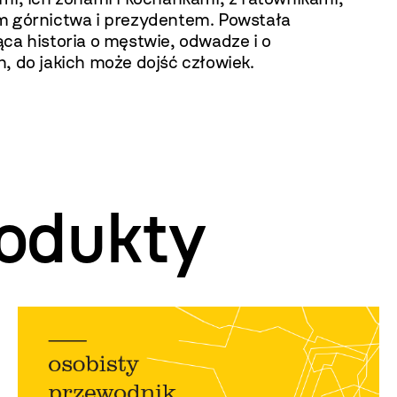
m górnictwa i prezydentem. Powstała
ca historia o męstwie, odwadze i o
, do jakich może dojść człowiek.
odukty