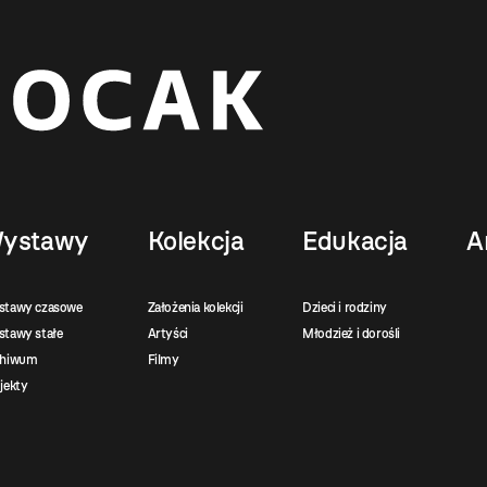
ystawy
Kolekcja
Edukacja
A
stawy czasowe
Założenia kolekcji
Dzieci i rodziny
tawy stałe
Artyści
Młodzież i dorośli
chiwum
Filmy
jekty