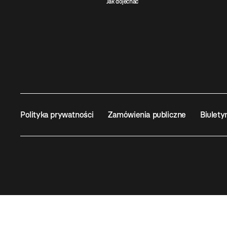
Jak dojechać
Polityka prywatności
Zamówienia publiczne
Biulety
Wszystkie prawa zastrzeżone ©
MOCAK
2011-2026
MUZ