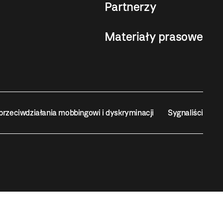
Partnerzy
Materiały prasowe
przeciwdziałania mobbingowi i dyskryminacji
Sygnaliści
STA KRAKOWA
projekt, wykonanie i utrzymanie:
Bonjour.pl