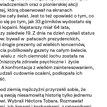
wiadczeniach oraz o pionierskiej akcji
zej, którą obserwował na ekranach
ów cały świat. Jest to też opowieść o tym, co
 się po tym, jak 33 górników wydostało się
i kopalni. Najstarszy miał 64 lata,
y zaledwie 19. Z dnia na dzień zyskali status
ów: bywali w pałacach prezydenckich,
i drogie prezenty od wielkich koncernów,
ęcia publikowały gazety na całym świecie.
 wielu z nich ciemność lochu została na
Zniszczyła zdrowie psychiczne i życie
. A konfrontacja z wielkim zainteresowaniem,
udzali cudownie ocaleni, podkopała ich
ść.
od ziemią mężczyźni przyrzekli sobie, że
ą swoją niesamowitą historię tylko jednemu
owi. Wybrali Héctora Tobara. Rozmawiał
mi, ich żonami i kochankami, z ratownikami,