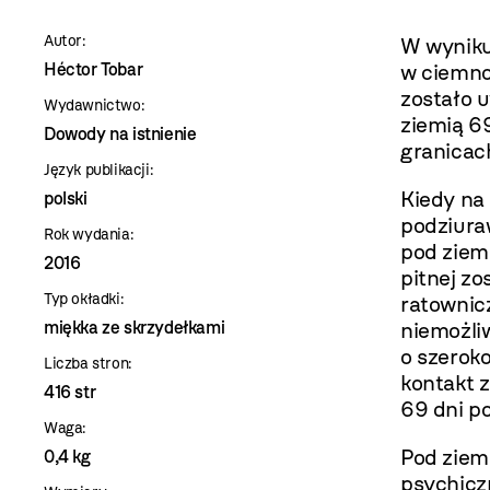
szablon
Autor:
W wyniku
szczegóły
Héctor Tobar
w ciemnoś
zostało 
Wydawnictwo:
ziemią 69
Dowody na istnienie
granicach
Język publikacji:
Kiedy na
polski
podziura
Rok wydania:
pod ziemi
2016
pitnej z
Typ okładki:
ratownic
miękka ze skrzydełkami
niemożli
o szeroko
Liczba stron:
kontakt z
416 str
69 dni po
Waga:
Pod ziemi
0,4 kg
psychiczn