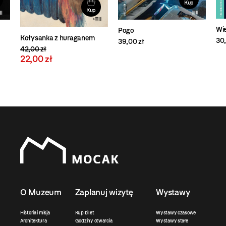
Kup
Kup
Wie
Pogo
Kołysanka z huraganem
30,
39,00 zł
42,00 zł
22,00 zł
O Muzeum
Zaplanuj wizytę
Wystawy
Historia i misja
Kup bilet
Wystawy czasowe
Architektura
Godziny otwarcia
Wystawy stałe