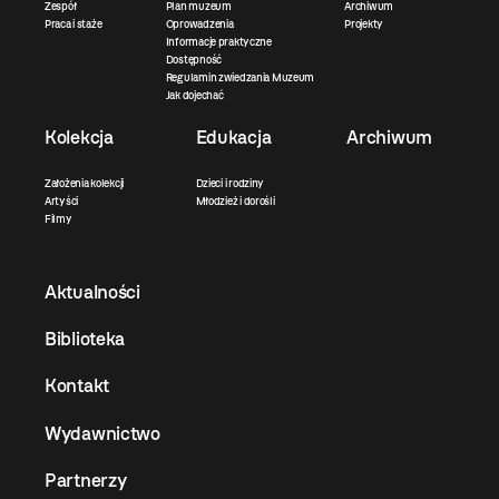
Zespół
Plan muzeum
Archiwum
Praca i staże
Oprowadzenia
Projekty
Informacje praktyczne
Dostępność
Regulamin zwiedzania Muzeum
Jak dojechać
Kolekcja
Edukacja
Archiwum
Założenia kolekcji
Dzieci i rodziny
Artyści
Młodzież i dorośli
Filmy
Aktualności
Biblioteka
Kontakt
Wydawnictwo
Partnerzy