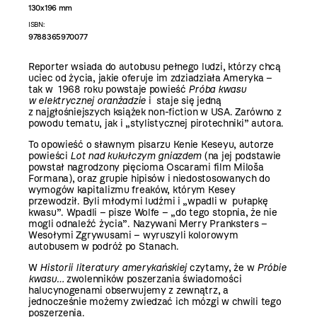
130x196 mm
ISBN:
9788365970077
Reporter wsiada do autobusu pełnego ludzi, którzy chcą
uciec od życia, jakie oferuje im zdziadziała Ameryka –
tak w 1968 roku powstaje powieść
Próba kwasu
w elektrycznej oranżadzie
i staje się jedną
z najgłośniejszych książek non-fiction w USA. Zarówno z
powodu tematu, jak i „stylistycznej pirotechniki” autora.
To opowieść o sławnym pisarzu Kenie Keseyu, autorze
powieści
Lot nad kukułczym gniazdem
(na jej podstawie
powstał nagrodzony pięcioma Oscarami film Miloša
Formana), oraz grupie hipisów i niedostosowanych do
wymogów kapitalizmu freaków, którym Kesey
przewodził. Byli młodymi ludźmi i „wpadli w pułapkę
kwasu”. Wpadli – pisze Wolfe – „do tego stopnia, że nie
mogli odnaleźć życia”. Nazywani Merry Pranksters –
Wesołymi Zgrywusami – wyruszyli kolorowym
autobusem w podróż po Stanach.
W
Historii literatury amerykańskiej
czytamy, że w
Próbie
kwasu…
zwolenników poszerzania świadomości
halucynogenami obserwujemy z zewnątrz, a
jednocześnie możemy zwiedzać ich mózgi w chwili tego
poszerzenia.