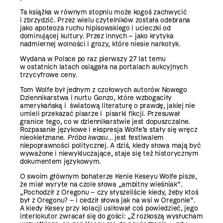
Ta książka w równym stopniu może kogoś zachwycić
i zbrzydzić. Przez wielu czytelników została odebrana
jako apoteoza ruchu hipisowskiego i ucieczki od
dominującej kultury. Przez innych – jako krytyka
nadmiernej wolności i grozy, które niesie narkotyk.
Wydana w Polsce po raz pierwszy 27 lat temu
w ostatnich latach osiągała na portalach aukcyjnych
trzycyfrowe ceny.
Tom Wolfe był jednym z czołowych autorów Nowego
Dziennikarstwa i nurtu Gonzo, które wzbogaciły
amerykańską i światową literaturę o prawdę, jakiej nie
umieli przekazać pisarze i pisarki fikcji. Przesuwał
granice tego, co w dziennikarstwie jest dopuszczalne.
Rozpasanie językowe i ekspresja Wolfe’a stały się wręcz
nieokiełznane.
Próba kwasu…
jest festiwalem
niepoprawności politycznej. A dziś, kiedy słowa mają być
wyważone i niewykluczające, staje się też historycznym
dokumentem językowym.
O swoim głównym bohaterze Kenie Keseyu Wolfe pisze,
że miał wyryte na czole słowa „ambitny wieśniak”.
„Pochodził z Oregonu – czy słyszeliście kiedy, żeby ktoś
był z Oregonu? – i cedził słowa jak na wsi w Oregonie”.
A kiedy Kesey przy kolacji usiłował coś powiedzieć, jego
interlokutor zwracał się do gości: „Z rozkoszą wysłucham