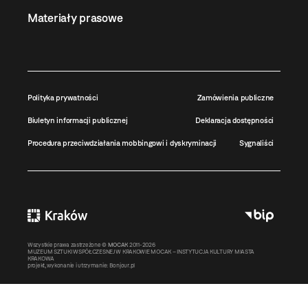
Materiały prasowe
Polityka prywatności
Zamówienia publiczne
Biuletyn informacji publicznej
Deklaracja dostępności
Procedura przeciwdziałania mobbingowi i dyskryminacji
Sygnaliści
Wszystkie prawa zastrzeżone ©
MOCAK
2011-2026
MUZEUM SZTUKI WSPÓŁCZESNEJ W KRAKOWIE MOCAK – INSTYTUCJA KULTURY MIASTA
KRAKOWA
projekt, wykonanie i utrzymanie:
Bonjour.pl