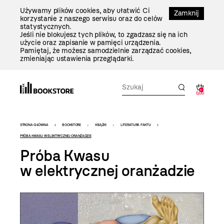
Przejdź
Używamy plików cookies, aby ułatwić Ci
Do
Zamknij
korzystanie z naszego serwisu oraz do celów
Treści
statystycznych.
Jeśli nie blokujesz tych plików, to zgadzasz się na ich
użycie oraz zapisanie w pamięci urządzenia.
Pamiętaj, że możesz samodzielnie zarządzać cookies,
zmieniając ustawienia przeglądarki.
0
0,00
Bookstore
STRONA GŁÓWNA
BOOKSTORE
KSIĄŻKI
LITERATURA FAKTU
-
PRÓBA KWASU W ELEKTRYCZNEJ ORANŻADZIE
Próba Kwasu
szablon
w elektrycznej oranżadzie
szczegóły