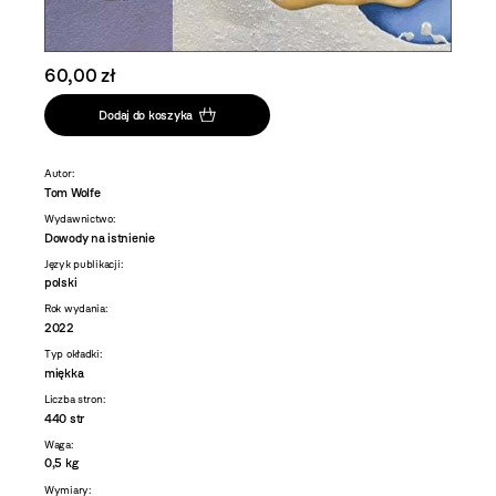
60,00 zł
Dodaj do koszyka
Autor:
Tom Wolfe
Wydawnictwo:
Dowody na istnienie
Język publikacji:
polski
Rok wydania:
2022
Typ okładki:
miękka
Liczba stron:
440 str
Waga:
0,5 kg
Wymiary: