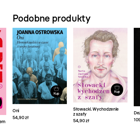
Podobne produkty
Kup
Kup
Słowacki. Wychodzenie
Oni
Dez
z szafy
54,90 zł
109
54,90 zł
iem