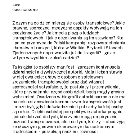
ISBN:
9788367075763
Z czym na co dzień mierzą się osoby transpłciowe? Jakie
prawne, społeczne, medyczne aspekty wpływają na ich
codzienne życie? Jak media piszą o ludziach
transpłciowych i jakie oczekiwania są im stawiane? Kto
i po co przemyca do Polski kampanię rozpowszechniania
kłamstw o tranzycji, która w Wielkiej Brytanii i Stanach
Zjednoczonych doprowadziła już do tragedii? I gdzie
w tym wszystkim szukać nadziei?
Ta książka to osobisty manifest i zarazem kontynuacja
działalności aktywistycznej autorki. Maja Heban stawia
w niej dwa cele: ułatwić osobom cispłciowym
zrozumienie transpłciowości oraz dać własnej
społeczności satysfakcję, że postulaty i przemyślenia,
które przynajmniej część osób dzieli, będą mogły głośno
wybrzmieć. Osadzona w biografii autorki narracja nie ma
na celu ustanowienia kanonu czym transpłciowość jest
i może być, gdyż doświadczenie i potrzeby każdej osoby
są różne. Dzięki osobistej perspektywie autorka pragnie
jednak dotrzeć do tych, którzy nie mogą empirycznie
poznać transpłciowości, ale i do tych, którzy - choć żyją
ze słusznym gniewem skierowanym ku codziennym
trudnościom - poszukują nadziei i równości.