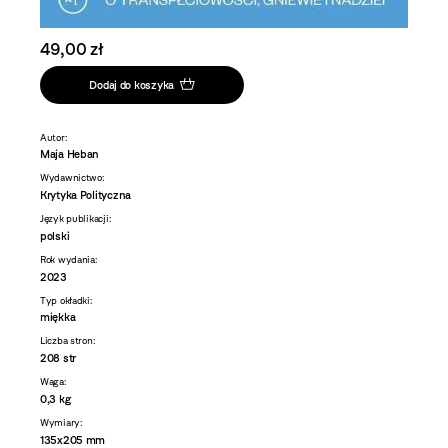
49,00 zł
Dodaj do koszyka
Autor:
Maja Heban
Wydawnictwo:
Krytyka Polityczna
Język publikacji:
polski
Rok wydania:
2023
Typ okładki:
miękka
Liczba stron:
208 str
Waga:
0,3 kg
Wymiary:
135x205 mm