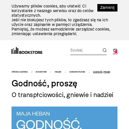
Przejdź
Używamy plików cookies, aby ułatwić Ci
Do
Zamknij
korzystanie z naszego serwisu oraz do celów
Treści
statystycznych.
Jeśli nie blokujesz tych plików, to zgadzasz się na ich
użycie oraz zapisanie w pamięci urządzenia.
Pamiętaj, że możesz samodzielnie zarządzać cookies,
zmieniając ustawienia przeglądarki.
0
0,00
Bookstore
STRONA GŁÓWNA
BOOKSTORE
KSIĄŻKI
GENDER STUDIES
GODNOŚĆ, PROSZĘ
-
Godność, proszę
szablon
O transpłciowości, gniewie i nadziei
szczegóły