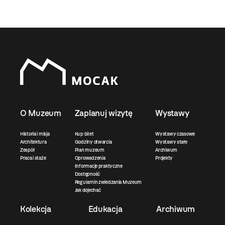
O Muzeum
Zaplanuj wizytę
Wystawy
Historia i misja
Kup bilet
Wystawy czasowe
Architektura
Godziny otwarcia
Wystawy stałe
Zespół
Plan muzeum
Archiwum
Praca i staże
Oprowadzenia
Projekty
Informacje praktyczne
Dostępność
Regulamin zwiedzania Muzeum
Jak dojechać
Kolekcja
Edukacja
Archiwum