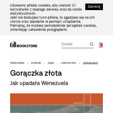
Przejdź
Używamy plików cookies, aby ułatwić Ci
Do
Zamknij
korzystanie z naszego serwisu oraz do celów
Treści
statystycznych.
Jeśli nie blokujesz tych plików, to zgadzasz się na ich
użycie oraz zapisanie w pamięci urządzenia.
Pamiętaj, że możesz samodzielnie zarządzać cookies,
zmieniając ustawienia przeglądarki.
0
0,00
Bookstore
STRONA GŁÓWNA
BOOKSTORE
KSIĄŻKI
LITERATURA FAKTU
GORĄCZKA ZŁOTA
-
Gorączka złota
szablon
Jak upadała Wenezuela
szczegóły