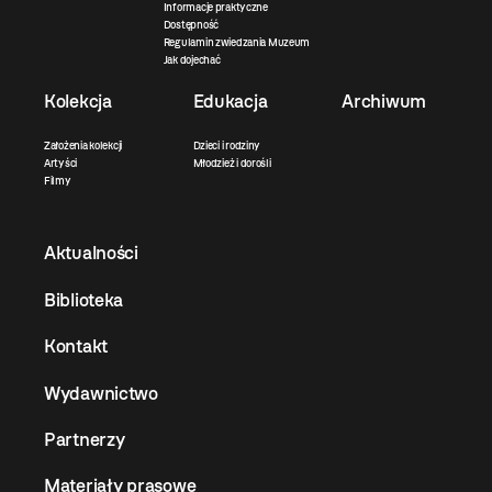
Informacje praktyczne
Dostępność
Regulamin zwiedzania Muzeum
Jak dojechać
Kolekcja
Edukacja
Archiwum
Założenia kolekcji
Dzieci i rodziny
Artyści
Młodzież i dorośli
Filmy
Aktualności
Biblioteka
Kontakt
Wydawnictwo
Partnerzy
Materiały prasowe