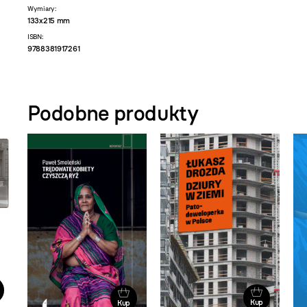
Wymiary:
133x215 mm
ISBN:
9788381917261
Podobne produkty
Kup
Kup