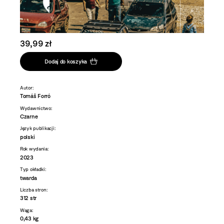
39,99 zł
Dodaj do koszyka
Autor:
Tomáš Forró
Wydawnictwo:
Czarne
Język publikacji:
polski
Rok wydania:
2023
Typ okładki:
twarda
Liczba stron:
312 str
Waga:
0,43 kg