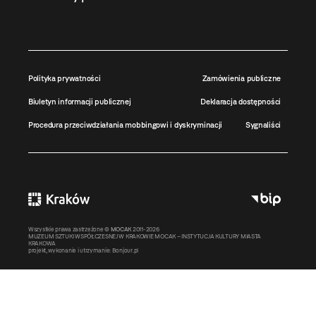
Polityka prywatności
Zamówienia publiczne
Biuletyn informacji publicznej
Deklaracja dostępności
Procedura przeciwdziałania mobbingowi i dyskryminacji
Sygnaliści
Wszystkie prawa zastrzeżone ©
MOCAK
2011-2026
MUZEUM SZTUKI WSPÓŁCZESNEJ W KRAKOWIE MOCAK – INSTYTUCJA KULTURY MIASTA
KRAKOWA
projekt, wykonanie i utrzymanie:
Bonjour.pl