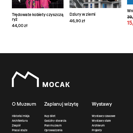
Wr
Dziury w ziemi
Trędowate kobiety czyszczą
39,
ryż
46,90 zł
15
44,00 zł
O Muzeum
Zaplanuj wizytę
Wystawy
Historia i misja
Kup bilet
Wystawy czasowe
Architektura
Godziny otwarcia
Wystawy stałe
Zespół
Plan muzeum
Archiwum
Praca i staże
Oprowadzenia
Projekty