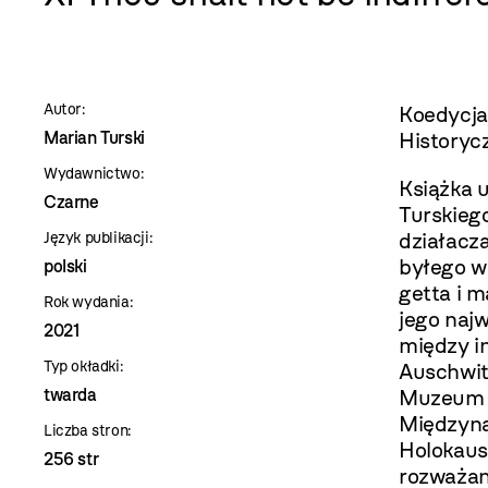
szablon
szczegóły
Autor:
Koedycja
Marian Turski
Historyc
Wydawnictwo:
Książka 
Czarne
Turskiego
działacz
Język publikacji:
byłego w
polski
getta i m
Rok wydania:
jego naj
2021
między i
Typ okładki:
Auschwitz
twarda
Muzeum H
Międzyna
Liczba stron:
Holokaus
256 str
rozważan