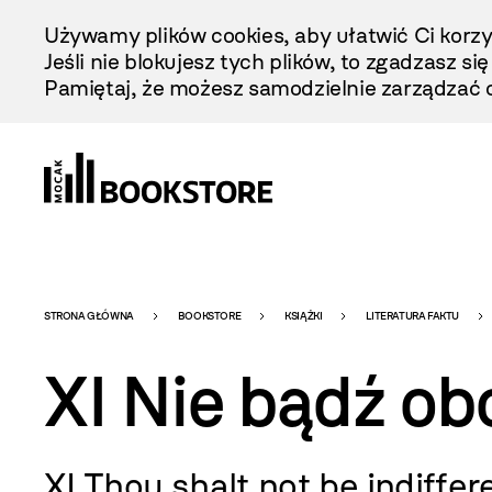
Przejdź
Używamy plików cookies, aby ułatwić Ci korzy
Do
Jeśli nie blokujesz tych plików, to zgadzasz si
Treści
Pamiętaj, że możesz samodzielnie zarządzać c
Bookstore
STRONA GŁÓWNA
BOOKSTORE
KSIĄŻKI
LITERATURA FAKTU
XI Nie bądź ob
-
XI Thou shalt not be indiffer