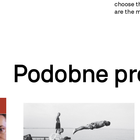
choose t
are the m
Podobne pr