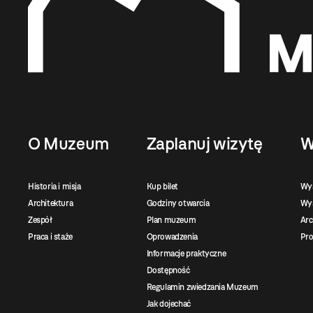
O Muzeum
Zaplanuj wizytę
W
Historia i misja
Kup bilet
Wy
Architektura
Godziny otwarcia
Wys
Zespół
Plan muzeum
Ar
Praca i staże
Oprowadzenia
Pro
Informacje praktyczne
Dostępność
Regulamin zwiedzania Muzeum
Jak dojechać