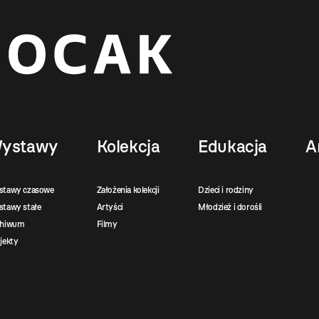
ystawy
Kolekcja
Edukacja
A
stawy czasowe
Założenia kolekcji
Dzieci i rodziny
tawy stałe
Artyści
Młodzież i dorośli
chiwum
Filmy
jekty