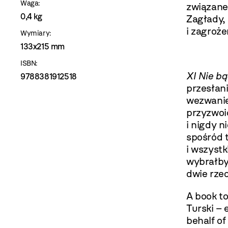
Waga:
związane
0,4 kg
Zagłady,
i zagrożeń
Wymiary:
133x215 mm
ISBN:
XI Nie b
9788381912518
przesłani
wezwanie
przyzwoic
i nigdy 
spośród 
i wszystk
wybrałby
dwie rzec
A book to
Turski – 
behalf o