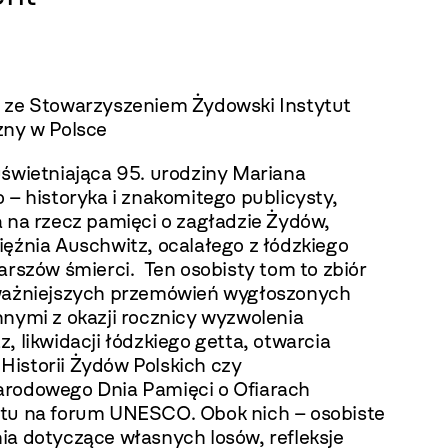
 ze Stowarzyszeniem Żydowski Instytut
zny w Polsce
uświetniająca 95. urodziny Mariana
 – historyka i znakomitego publicysty,
a na rzecz pamięci o zagładzie Żydów,
ięźnia Auschwitz, ocalałego z łódzkiego
arszów śmierci. Ten osobisty tom to zbiór
ważniejszych przemówień wygłoszonych
nnymi z okazji rocznicy wyzwolenia
, likwidacji łódzkiego getta, otwarcia
istorii Żydów Polskich czy
rodowego Dnia Pamięci o Ofiarach
tu na forum UNESCO. Obok nich – osobiste
ia dotyczące własnych losów, refleksje