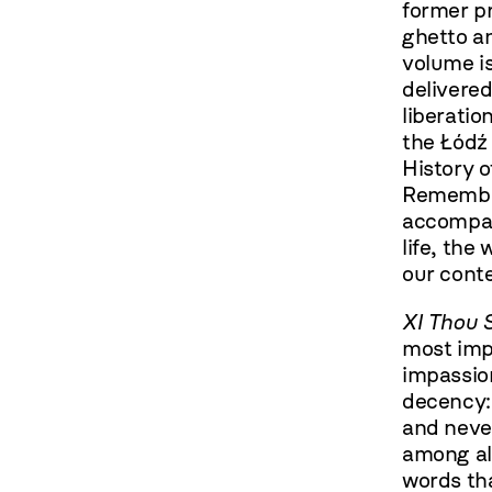
former pr
ghetto an
volume is
delivered
liberatio
the Łódź
History o
Remembr
accompan
life, th
our cont
XI Thou S
most imp
impassion
decency: 
and never
among all
words tha