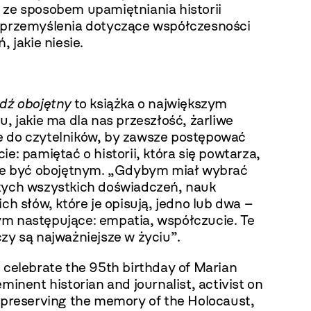
 ze sposobem upamiętniania historii
 przemyślenia dotyczące współczesności
, jakie niesie.
ądź obojętny
to książka o największym
u, jakie ma dla nas przeszłość, żarliwe
 do czytelników, by zawsze postępować
ie: pamiętać o historii, która się powtarza,
nie być obojętnym. „Gdybym miał wybrać
tych wszystkich doświadczeń, nauk
ich słów, które je opisują, jedno lub dwa –
m następujące: empatia, współczucie. Te
zy są najważniejsze w życiu”.
 celebrate the 95th birthday of Marian
eminent historian and journalist, activist on
f preserving the memory of the Holocaust,