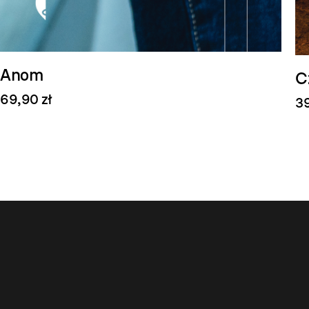
Anom
C
69,90 zł
39