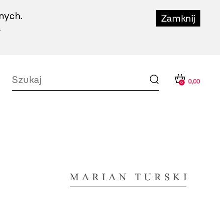
nych.
Zamknij
.
0,00
0