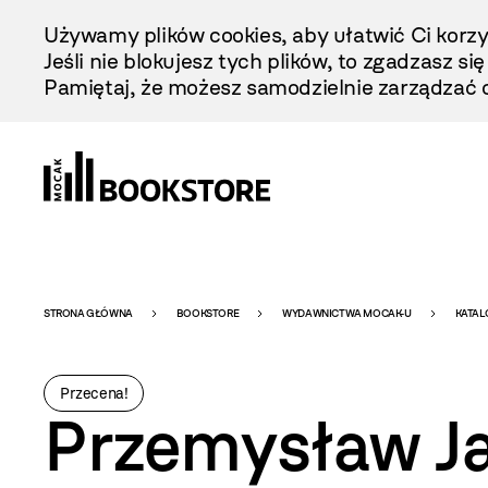
Przejdź
Używamy plików cookies, aby ułatwić Ci korzy
Do
Jeśli nie blokujesz tych plików, to zgadzasz si
Treści
Pamiętaj, że możesz samodzielnie zarządzać c
Bookstore
STRONA GŁÓWNA
BOOKSTORE
WYDAWNICTWA MOCAK-U
KATAL
-
Przecena!
Przemysław Jas