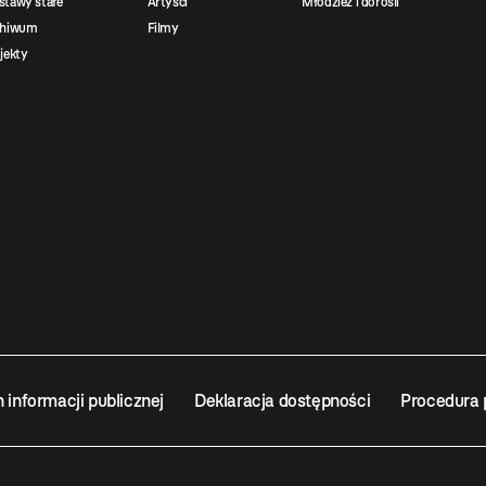
tawy stałe
Artyści
Młodzież i dorośli
chiwum
Filmy
jekty
n informacji publicznej
Deklaracja dostępności
Procedura 