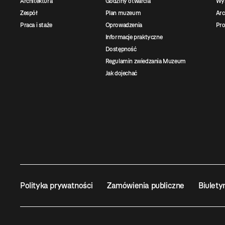
Architektura
Godziny otwarcia
Wys
Zespół
Plan muzeum
Ar
Praca i staże
Oprowadzenia
Pro
Informacje praktyczne
Dostępność
Regulamin zwiedzania Muzeum
Jak dojechać
Polityka prywatności
Zamówienia publiczne
Biulety