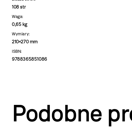
108 str
Waga:
0,65 kg
Wymiary:
210×270 mm
ISBN:
9788365851086
Podobne pr