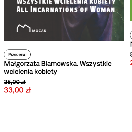
N
50
Przecena!
2
Małgorzata Blamowska. Wszystkie
wcielenia kobiety
35,00 zł
33,00 zł