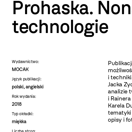
szablon
Prohaska. No
szczegóły
technologie
Wydawnictwo:
Publikac
MOCAK
możliwoś
i technik
Język publikacji:
Jacka Zy
polski, angielski
analizie
Rok wydania:
i Rainera
2018
Karela Du
tematyki 
Typ okładki:
opisy i f
miękka
Liczba stron: