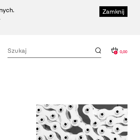
nych.
Zamknij
.
0,00
0