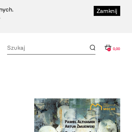
nych.
Zamknij
.
0,00
0