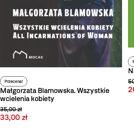
N
50
Przecena!
2
Małgorzata Blamowska. Wszystkie
wcielenia kobiety
35,00 zł
33,00 zł