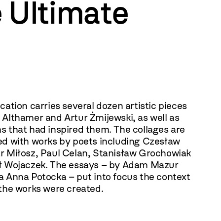
 Ultimate
cation carries several dozen artistic pieces
Althamer and Artur Żmijewski, as well as
s that had inspired them. The collages are
ed with works by poets including Czesław
r Miłosz, Paul Celan, Stanisław Grochowiak
ł Wojaczek. The essays – by Adam Mazur
a Anna Potocka – put into focus the context
the works were created.