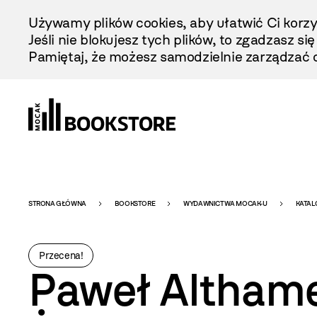
Przejdź
Używamy plików cookies, aby ułatwić Ci korzy
Do
Jeśli nie blokujesz tych plików, to zgadzasz si
Treści
Pamiętaj, że możesz samodzielnie zarządzać c
Bookstore
STRONA GŁÓWNA
BOOKSTORE
WYDAWNICTWA MOCAK-U
KATAL
-
Przecena!
Paweł Althame