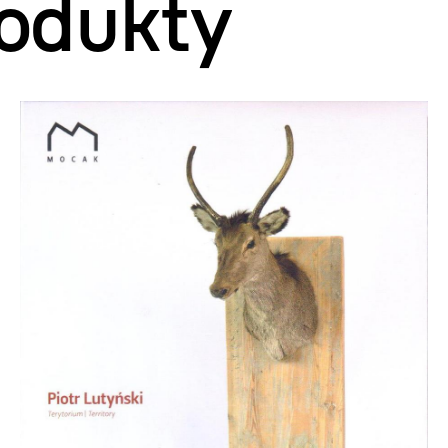
odukty