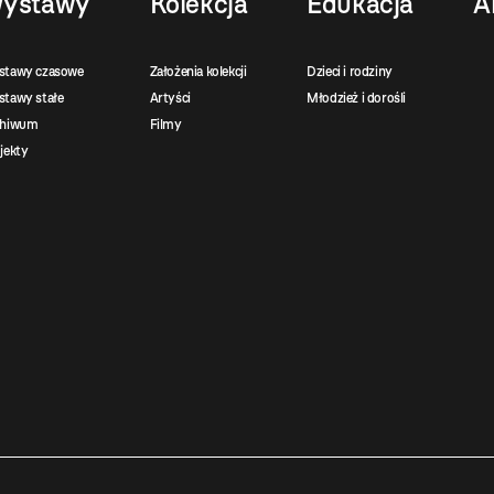
ystawy
Kolekcja
Edukacja
A
stawy czasowe
Założenia kolekcji
Dzieci i rodziny
tawy stałe
Artyści
Młodzież i dorośli
chiwum
Filmy
jekty