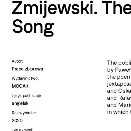
szablon
Żmijewski. The
szczegóły
Song
Autor:
The publi
Praca zbiorowa
by Paweł 
the poem
Wydawnictwo:
juxtapos
MOCAK
and Oska
Język publikacji:
and Rafa
angielski
and Mari
in which 
Rok wydania:
2020
Typ okładki: