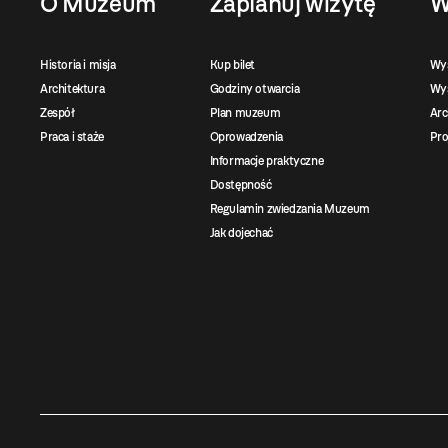
O Muzeum
Zaplanuj wizytę
W
Historia i misja
Kup bilet
Wy
Architektura
Godziny otwarcia
Wys
Zespół
Plan muzeum
Ar
Praca i staże
Oprowadzenia
Pro
Informacje praktyczne
Dostępność
Regulamin zwiedzania Muzeum
Jak dojechać