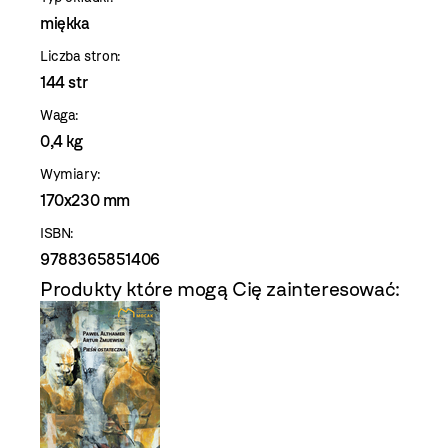
miękka
Liczba stron:
144 str
Waga:
0,4 kg
Wymiary:
170x230 mm
ISBN:
9788365851406
Produkty które mogą Cię zainteresować: