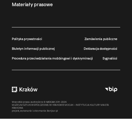
Materiały prasowe
Polityka prywatności
Zamówienia publiczne
Biuletyn informacji publicznej
Deklaracja dostępności
Procedura przeciwdziałania mobbingowi i dyskryminacji
Sygnaliści
Wszystkie prawa zastrzeżone ©
MOCAK
2011-2026
MUZEUM SZTUKI WSPÓŁCZESNEJ W KRAKOWIE MOCAK – INSTYTUCJA KULTURY MIASTA
KRAKOWA
projekt, wykonanie i utrzymanie:
Bonjour.pl