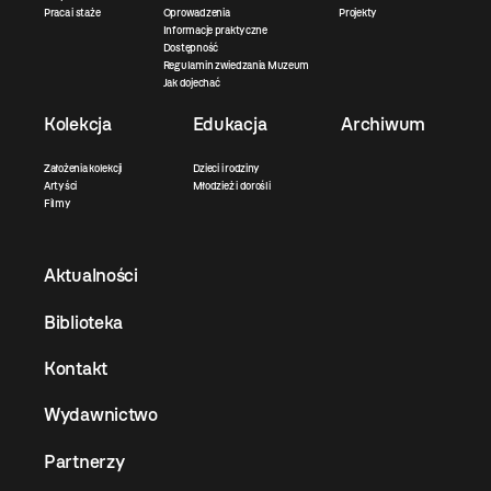
Praca i staże
Oprowadzenia
Projekty
Informacje praktyczne
Dostępność
Regulamin zwiedzania Muzeum
Jak dojechać
Kolekcja
Edukacja
Archiwum
Założenia kolekcji
Dzieci i rodziny
Artyści
Młodzież i dorośli
Filmy
Aktualności
Biblioteka
Kontakt
Wydawnictwo
Partnerzy