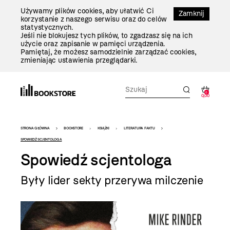
Przejdź
Używamy plików cookies, aby ułatwić Ci
Do
Zamknij
korzystanie z naszego serwisu oraz do celów
Treści
statystycznych.
Jeśli nie blokujesz tych plików, to zgadzasz się na ich
użycie oraz zapisanie w pamięci urządzenia.
Pamiętaj, że możesz samodzielnie zarządzać cookies,
zmieniając ustawienia przeglądarki.
0
0,00
Bookstore
STRONA GŁÓWNA
BOOKSTORE
KSIĄŻKI
LITERATURA FAKTU
-
SPOWIEDŹ SCJENTOLOGA
Spowiedź scjentologa
szablon
szczegóły
Były lider sekty przerywa milczenie