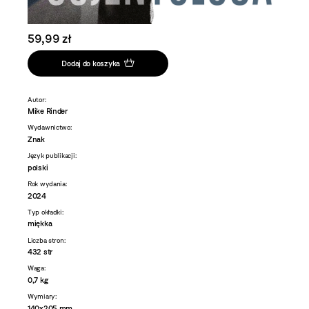
59,99 zł
Dodaj do koszyka
Autor:
Mike Rinder
Wydawnictwo:
Znak
Język publikacji:
polski
Rok wydania:
2024
Typ okładki:
miękka
Liczba stron:
432 str
Waga:
0,7 kg
Wymiary:
140x205 mm