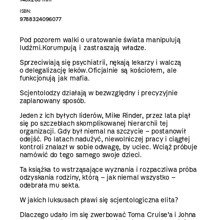
ISBN:
9788324096077
Pod pozorem walki o uratowanie świata manipulują
ludźmi.
Korumpują i zastraszają władze.
Sprzeciwiają się psychiatrii, nękają lekarzy i walczą
o delegalizację leków.
Oficjalnie są kościołem, ale
funkcjonują jak mafia.
Scjentolodzy działają w bezwzględny i precyzyjnie
zaplanowany sposób.
Jeden z ich byłych liderów, Mike Rinder, przez lata piął
się po szczeblach skomplikowanej hierarchii tej
organizacji. Gdy był niemal na szczycie – postanowił
odejść. Po latach nadużyć, niewolniczej pracy i ciągłej
kontroli znalazł w sobie odwagę, by uciec. Wciąż próbuje
namówić do tego samego swoje dzieci.
Ta książka to wstrząsające wyznania i rozpaczliwa próba
odzyskania rodziny, którą – jak niemal wszystko –
odebrała mu sekta.
W jakich luksusach pławi się scjentologiczna elita?
Dlaczego udało im się zwerbować Toma Cruise’a i Johna