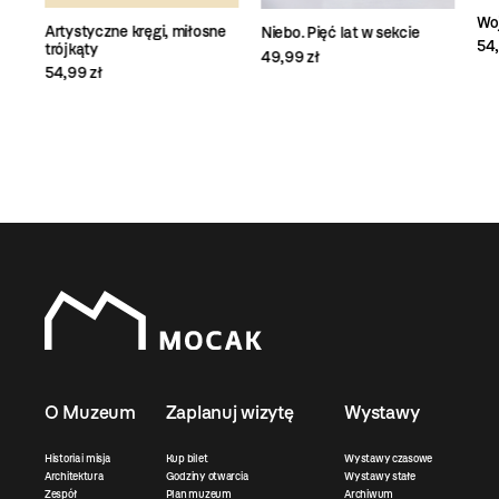
Wo
Artystyczne kręgi, miłosne
Niebo. Pięć lat w sekcie
54,
trójkąty
49,99 zł
54,99 zł
O Muzeum
Zaplanuj wizytę
Wystawy
Historia i misja
Kup bilet
Wystawy czasowe
Architektura
Godziny otwarcia
Wystawy stałe
Zespół
Plan muzeum
Archiwum