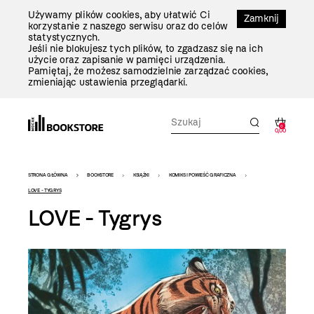
Przejdź
Używamy plików cookies, aby ułatwić Ci
Do
Zamknij
korzystanie z naszego serwisu oraz do celów
Treści
statystycznych.
Jeśli nie blokujesz tych plików, to zgadzasz się na ich
użycie oraz zapisanie w pamięci urządzenia.
Pamiętaj, że możesz samodzielnie zarządzać cookies,
zmieniając ustawienia przeglądarki.
0
0,00
Bookstore
STRONA GŁÓWNA
BOOKSTORE
KSIĄŻKI
KOMIKS I POWIEŚĆ GRAFICZNA
-
LOVE - TYGRYS
LOVE - Tygrys
szablon
szczegóły