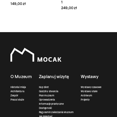
1
149,00 zł
249,00 zł
O Muzeum
Zaplanuj wizytę
Wystawy
Historia i misja
Kup bilet
Wystawy czasowe
Architektura
Godziny otwarcia
Wystawy stałe
Zespół
Plan muzeum
Archiwum
Praca i staże
Oprowadzenia
Projekty
Informacje praktyczne
Dostępność
Regulamin zwiedzania Muzeum
Jak dojechać