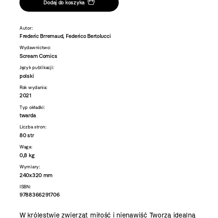
Dodaj do koszyka
Autor:
Frederic Brremaud, Federico Bertolucci
Wydawnictwo:
Scream Comics
Język publikacji:
polski
Rok wydania:
2021
Typ okładki:
twarda
Liczba stron:
80 str
Waga:
0,8 kg
Wymiary:
240x320 mm
ISBN:
9788366291706
W królestwie zwierząt miłość i nienawiść Tworzą idealną