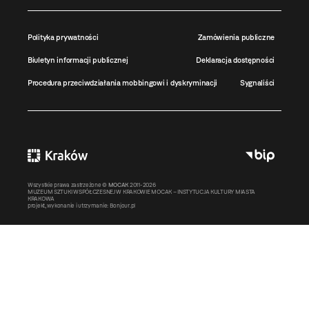
Polityka prywatności
Zamówienia publiczne
Biuletyn informacji publicznej
Deklaracja dostępności
Procedura przeciwdziałania mobbingowi i dyskryminacji
Sygnaliści
Wszystkie prawa zastrzeżone ©
MOCAK
2011-2026
MUZEUM SZTUKI WSPÓŁCZESNEJ W KRAKOWIE MOCAK – INSTYTUCJA KULTURY MIASTA
KRAKOWA
projekt, wykonanie i utrzymanie:
Bonjour.pl