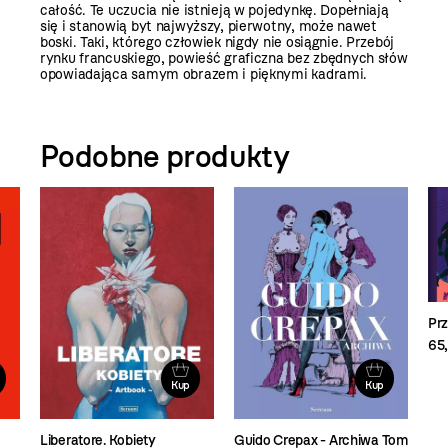
całość. Te uczucia nie istnieją w pojedynkę. Dopełniają
się i stanowią byt najwyższy, pierwotny, może nawet
boski. Taki, którego człowiek nigdy nie osiągnie. Przebój
rynku francuskiego, powieść graficzna bez zbędnych słów
opowiadająca samym obrazem i pięknymi kadrami.
Podobne produkty
Prz
65,
Kup
Kup
Liberatore. Kobiety
Guido Crepax - Archiwa Tom