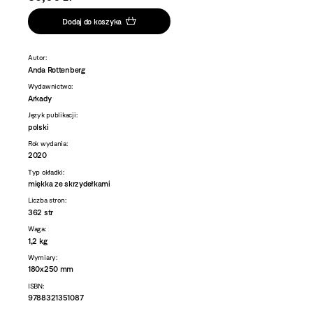
Dodaj do koszyka
Autor:
Anda Rottenberg
Wydawnictwo:
Arkady
Język publikacji:
polski
Rok wydania:
2020
Typ okładki:
miękka ze skrzydełkami
Liczba stron:
362 str
Waga:
1,2 kg
Wymiary:
180x250 mm
ISBN:
9788321351087