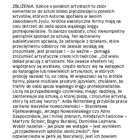
ZBLIŻENIA. Szkice o polskich artystach to zbiór
komentarzy do sztuki blisko pięćdziesięciu polskich
artystów, których Autorka spotkała w swoim
zawodowym życiu. Krótkie eseistyczne formy mają na
celu dotrzeć do osób spoza wąskiego kręgu
profesjonalistów. To bardzo osobisty, choć niekompletny
pamiętnik spotkań ze sztuką. Ten kameralny
subiektywizm sprawia, że zetknięcie z dziełami, które
przeciętnemu odbiorcy nie zawsze wydają się
zrozumiałe, jest prostsze i – co ważne – pomaga
zrozumieć artystyczne credo ich twórców. „Od wielu
dekad pracuję z artystami. Nie zawsze efektem tej
współpracy są wystawy, często kończy się na wstępach
do katalogów lub niewielkich artykułach, w których
próbuję nazwać to, co robią. W większości są to krótkie
formy, pisane możliwie prostym językiem; chciałam, by
trafiły do osób spoza wąskiego kręgu profesjonalistów.
Liczę na przypadkowego czytelnika, mając nadzieję, że
zainteresuje się sztuką, o której piszę, i zrozumie artystę,
który tę sztukę tworzy”. Anda Rottenberg przybliża prace
zarówno klasyków nowoczesności – Stanisława
Fijałkowskiego, Jerzego Nowosielskiego czy Aliny
Szapocznikow, jak i mniej znanych, młodszych twórców –
Martyny Ścibior, Bogny Burskiej, Dominika Lejmana.
Wybór nazwisk – jak pisze we wstępie – jest wynikiem
„przypadkowych splotów okoliczności”. Nie
odzwierciedla w pełni jej fascynacji, jest ich bowiem