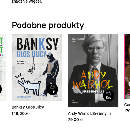
znacznie więcej.
Podobne produkty
Kup
Kup
Car
Banksy. Głos ulicy
179
Andy Warhol. Srebrny lis
149,00 zł
79,00 zł