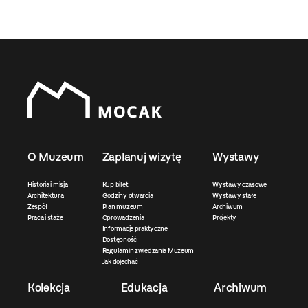
O Muzeum
Zaplanuj wizytę
Wystawy
Historia i misja
Kup bilet
Wystawy czasowe
Architektura
Godziny otwarcia
Wystawy stałe
Zespół
Plan muzeum
Archiwum
Praca i staże
Oprowadzenia
Projekty
Informacje praktyczne
Dostępność
Regulamin zwiedzania Muzeum
Jak dojechać
Kolekcja
Edukacja
Archiwum