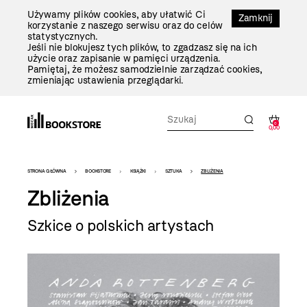
Przejdź
Używamy plików cookies, aby ułatwić Ci
Do
Zamknij
korzystanie z naszego serwisu oraz do celów
Treści
statystycznych.
Jeśli nie blokujesz tych plików, to zgadzasz się na ich
użycie oraz zapisanie w pamięci urządzenia.
Pamiętaj, że możesz samodzielnie zarządzać cookies,
zmieniając ustawienia przeglądarki.
0
0,00
Bookstore
STRONA GŁÓWNA
BOOKSTORE
KSIĄŻKI
SZTUKA
ZBLIŻENIA
-
Zbliżenia
szablon
Szkice o polskich artystach
szczegóły