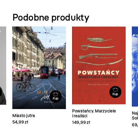
Podobne produkty
Kup
Kup
Powstańcy. Marzyciele
Naj
Miasto jutra
i realiści
So
54,99 zł
149,99 zł
69,