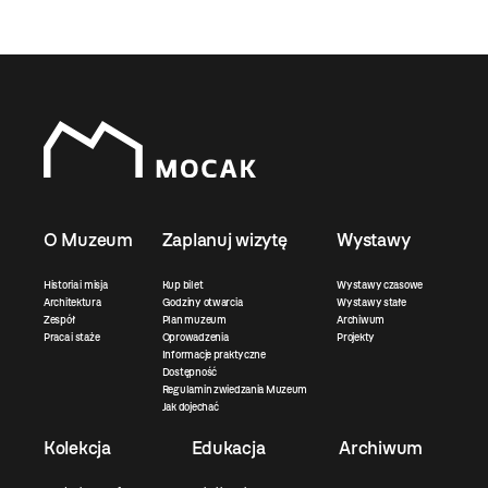
O Muzeum
Zaplanuj wizytę
Wystawy
Historia i misja
Kup bilet
Wystawy czasowe
Architektura
Godziny otwarcia
Wystawy stałe
Zespół
Plan muzeum
Archiwum
Praca i staże
Oprowadzenia
Projekty
Informacje praktyczne
Dostępność
Regulamin zwiedzania Muzeum
Jak dojechać
Kolekcja
Edukacja
Archiwum