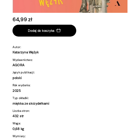
64,99 zł
Dodaj do koszyka
Autor:
Katarzyna Wężyk
Wydawnictwo:
AGORA
Język publikacji:
polski
Rok wydania:
2025
Typ okładki:
miękka ze skrzydełkami
Liczba stron:
432 str
Waga:
0,68 kg
Wymiary: