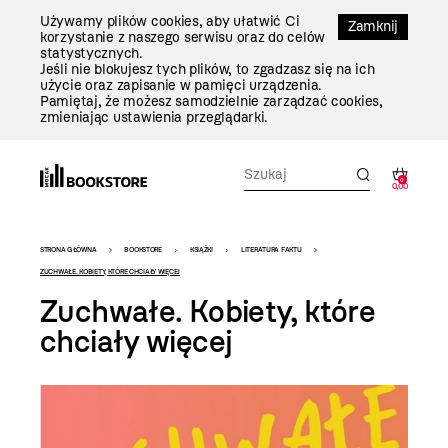
Przejdź
Używamy plików cookies, aby ułatwić Ci
Do
Zamknij
korzystanie z naszego serwisu oraz do celów
Treści
statystycznych.
Jeśli nie blokujesz tych plików, to zgadzasz się na ich
użycie oraz zapisanie w pamięci urządzenia.
Pamiętaj, że możesz samodzielnie zarządzać cookies,
zmieniając ustawienia przeglądarki.
0
0,00
Bookstore
STRONA GŁÓWNA
BOOKSTORE
KSIĄŻKI
LITERATURA FAKTU
-
ZUCHWAŁE. KOBIETY, KTÓRE CHCIAŁY WIĘCEJ
Zuchwałe. Kobiety, które
szablon
chciały więcej
szczegóły