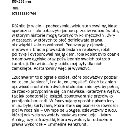
155x235 mm
ISBN:
9788383801766
Różniło je wiele – pochodzenie, wiek, stan cywilny, klasa
społeczna – ale połączyło jedno: sprzeciw wobec świata,
w którym historie mogą tworzyć tylko mężczyźni. Żyły
w czasach, w których to płeć definiowała prawa,
obowiązki i zakres wolności. Podczas gdy ojcowie,
mężowie i bracia prowadzili badania naukowe, robili
politykę i dysponowali majątkiem, rola kobiet było dbanie
o domowe ognisko oraz poświęcanie swoich potrzeb
i ambicji. Drzwi do sfery publicznej były dla nich
zamknięte. Postanowiły więc je wyważyć.
„Zuchwałe” to biografie kobiet, które podważyły podział
na to, co „kobiece”, i na to, co „męskie”. Choć bez nich
opowieść o ostatnich dwóch stuleciach nie byłaby pełna,
za rzadko przypomina się ich nazwiska. Katarzyna Wężyk,
tak jak bohaterki jej książki, zbuntowała się przeciwko
pomijaniu herstorii. W fascynujący sposób opisała losy
m.in.: byłej kurtyzany, która stała się pionierka równości
płci w rodzinie – Olympe de Gouges; dziewczyny z ludu,
której odkrycia wywołały naukowa rewolucje – Mary
Anning; czy sufrażystki, która wywalczyła rodaczkom
prawa wyborcze – Emmeline Pankhurst.